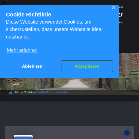
✕
Cookie Richtlinie
Diese Website verwendet Cookies, um
sicherzustellen, dass unsere Webseite ideal
nutzbar ist.
Menü
Mehr erfahren
Ablehnen
Akzeptieren
Deadly Dust – Todesstaub
Start
Wissen
Deadly Dust – Todesstaub
home_work
double_arrow
double_arrow