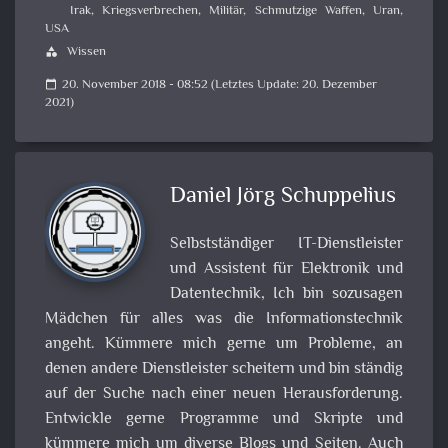
Irak
,
Kriegsverbrechen
,
Militär
,
Schmutzige Waffen
,
Uran
,
USA
Wissen
category
20. November 2018 - 08:52 (Letztes Update: 20. Dezember
calendar_today
2021)
Daniel Jörg Schuppelius
Selbstständiger IT-Dienstleister
und Assistent für Elektronik und
Datentechnik, Ich bin sozusagen
Mädchen für alles was die Informationstechnik
angeht. Kümmere mich gerne um Probleme, an
denen andere Dienstleister scheitern und bin ständig
auf der Suche nach einer neuen Herausforderung.
Entwickle gerne Programme und Skripte und
kümmere mich um diverse Blogs und Seiten. Auch