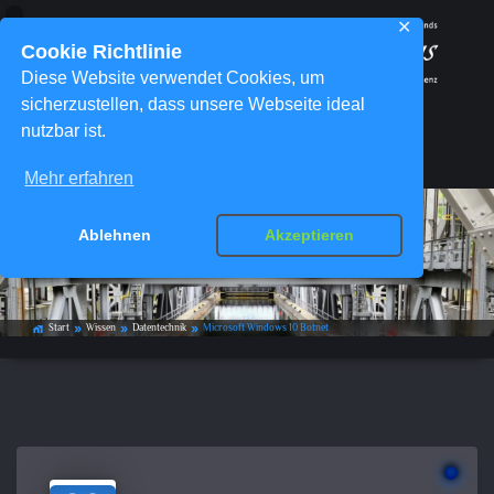
✕
Cookie Richtlinie
Diese Website verwendet Cookies, um
sicherzustellen, dass unsere Webseite ideal
nutzbar ist.
Menü
Mehr erfahren
Ablehnen
Akzeptieren
Microsoft Windows 10 Botnet
Start
Wissen
Datentechnik
Microsoft Windows 10 Botnet
home_work
double_arrow
double_arrow
double_arrow