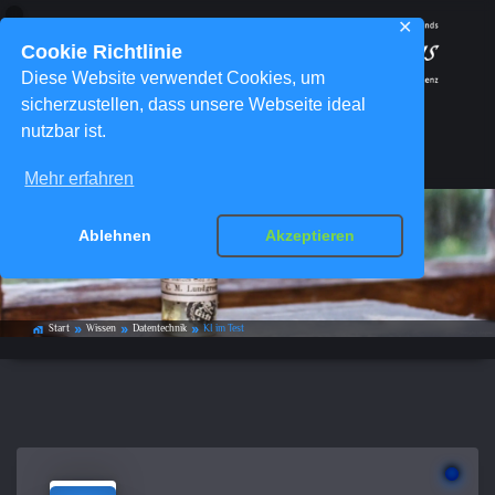
✕
Cookie Richtlinie
Diese Website verwendet Cookies, um
sicherzustellen, dass unsere Webseite ideal
nutzbar ist.
Menü
Mehr erfahren
Ablehnen
Akzeptieren
KI im Test
Start
Wissen
Datentechnik
KI im Test
home_work
double_arrow
double_arrow
double_arrow