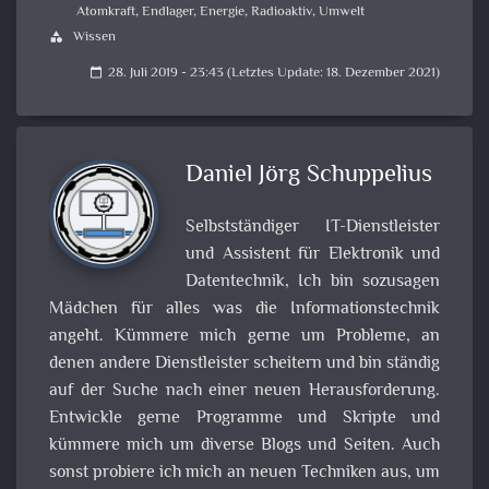
Atomkraft
,
Endlager
,
Energie
,
Radioaktiv
,
Umwelt
Wissen
category
28. Juli 2019 - 23:43 (Letztes Update: 18. Dezember 2021)
calendar_today
Daniel Jörg Schuppelius
Selbstständiger IT-Dienstleister
und Assistent für Elektronik und
Datentechnik, Ich bin sozusagen
Mädchen für alles was die Informationstechnik
angeht. Kümmere mich gerne um Probleme, an
denen andere Dienstleister scheitern und bin ständig
auf der Suche nach einer neuen Herausforderung.
Entwickle gerne Programme und Skripte und
kümmere mich um diverse Blogs und Seiten. Auch
sonst probiere ich mich an neuen Techniken aus, um