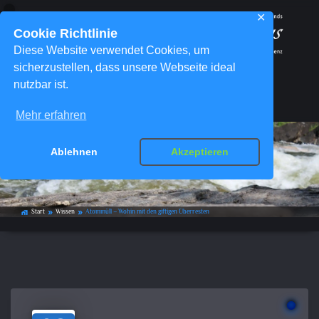
✕
Cookie Richtlinie
Diese Website verwendet Cookies, um
sicherzustellen, dass unsere Webseite ideal
nutzbar ist.
Menü
Mehr erfahren
Atommüll – Wohin mit den giftigen
Ablehnen
Akzeptieren
Überresten
Start
Wissen
Atommüll – Wohin mit den giftigen Überresten
home_work
double_arrow
double_arrow