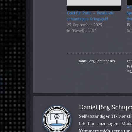
An
Gold für Putin – Russlands
Sp
schmutziges Kriegsgeld
de
23. September 2023
15
In "Gesellschaft"
In 
Daniel Jörg Schuppelius
Bu
Kr
Wl
Daniel Jörg Schupp
Selbstständiger IT-Dienst
Ich bin sozusagen Mädch
Kümmere mich gerne um Pr