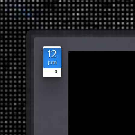
12
Juni
0