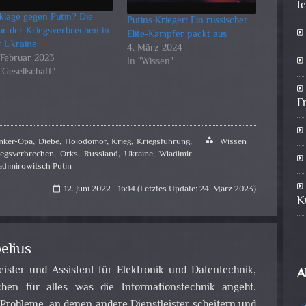
t
klage gegen Putin? Die
Putins Krieger: Ein russischer
ur der Kriegsverbrechen in
Elite-Kämpfer packt aus
r Ukraine
4. März 2024
. Februar 2023
In "Wissen"
"Gesellschaft"
F
nker-Opa
,
Diebe
,
Holodomor
,
Krieg
,
Kriegsführung
,
category
Wissen
iegsverbrechen
,
Orks
,
Russland
,
Ukraine
,
Wladimir
adimirowitsch Putin
12. Juni 2022 - 16:14 (Letztes Update: 24. März 2023)
calendar_today
K
elius
leister und Assistent für Elektronik und Datentechnik,
A
en für alles was die Informationstechnik angeht.
obleme, an denen andere Dienstleister scheitern und