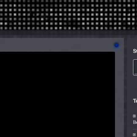
S
T
B