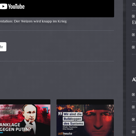
z
tation: Der Weizen wird knapp im Krieg
E
hr
A