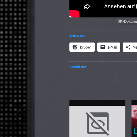
BR-Dokumen
Teilen mit:
Drucken
E-Mail
Me
Gefällt mir: