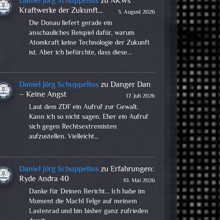
Daniel Jörg Schuppelius
zu
AKWs
Kraftwerke der Zukunft…
3. August 2026
Die Donau liefert gerade ein
anschauliches Beispiel dafür, warum
Atomkraft keine Technologie der Zukunft
ist. Aber ich befürchte, dass diese…
Daniel Jörg Schuppelius
zu
Danger Dan
– Keine Angst
17. Juli 2026
Laut dem ZDF ein Aufruf zur Gewalt.
Kann ich so nicht sagen. Eher ein Aufruf
sich gegen Rechtsextremisten
aufzustellen. Vielleicht…
Daniel Jörg Schuppelius
zu
Erfahrungen:
Ryde Andra 40
10. Mai 2026
Danke für Deinen Bericht... Ich habe im
Moment die Mach1 Felge auf meinem
Lastenrad und bin bisher ganz zufrieden