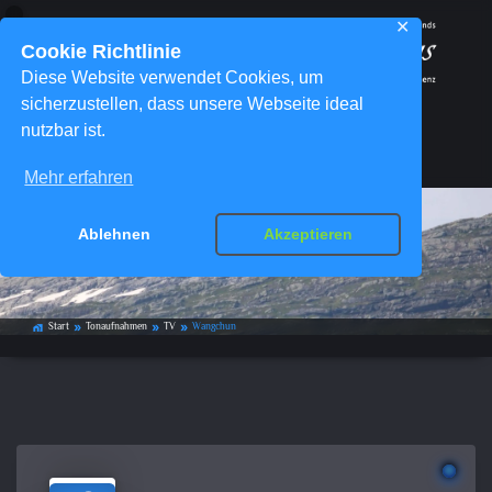
✕
Cookie Richtlinie
Diese Website verwendet Cookies, um
sicherzustellen, dass unsere Webseite ideal
nutzbar ist.
Menü
Mehr erfahren
Ablehnen
Akzeptieren
Wangchun
Start
Tonaufnahmen
TV
Wangchun
home_work
double_arrow
double_arrow
double_arrow