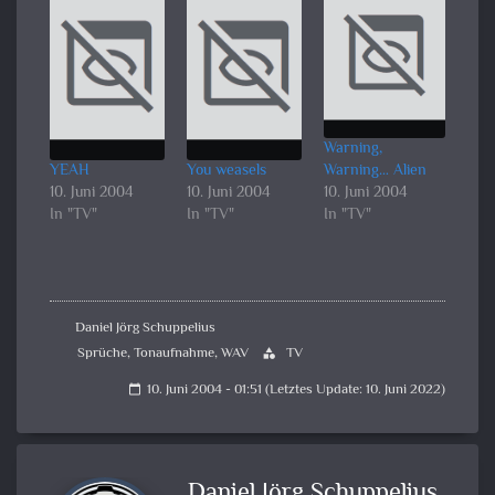
Warning,
YEAH
You weasels
Warning… Alien
10. Juni 2004
10. Juni 2004
10. Juni 2004
In "TV"
In "TV"
In "TV"
Daniel Jörg Schuppelius
Sprüche
,
Tonaufnahme
,
WAV
TV
category
10. Juni 2004 - 01:51 (Letztes Update: 10. Juni 2022)
calendar_today
Daniel Jörg Schuppelius