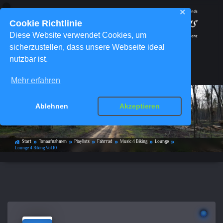
✕
Cookie Richtlinie
Diese Website verwendet Cookies, um
sicherzustellen, dass unsere Webseite ideal
nutzbar ist.
Menü
Mehr erfahren
Ablehnen
Akzeptieren
Lounge 4 Biking Vol.10
Start
Tonaufnahmen
Playlists
Fahrrad
Music 4 Biking
Lounge
home_work
double_arrow
double_arrow
double_arrow
double_arrow
double_arrow
double_arrow
Lounge 4 Biking Vol.10