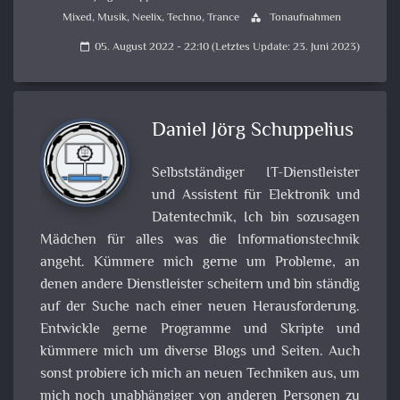
Mixed
,
Musik
,
Neelix
,
Techno
,
Trance
Tonaufnahmen
category
05. August 2022 - 22:10 (Letztes Update: 23. Juni 2023)
calendar_today
Daniel Jörg Schuppelius
Selbstständiger IT-Dienstleister
und Assistent für Elektronik und
Datentechnik, Ich bin sozusagen
Mädchen für alles was die Informationstechnik
angeht. Kümmere mich gerne um Probleme, an
denen andere Dienstleister scheitern und bin ständig
auf der Suche nach einer neuen Herausforderung.
Entwickle gerne Programme und Skripte und
kümmere mich um diverse Blogs und Seiten. Auch
sonst probiere ich mich an neuen Techniken aus, um
mich noch unabhängiger von anderen Personen zu