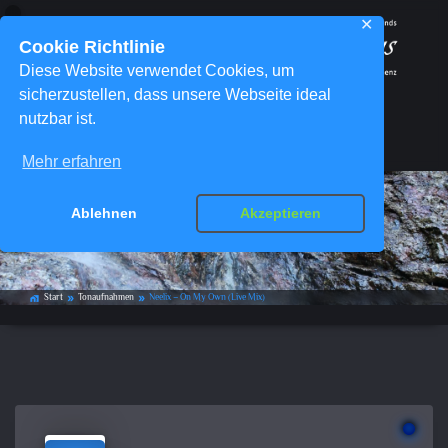
✕
Cookie Richtlinie
Diese Website verwendet Cookies, um
sicherzustellen, dass unsere Webseite ideal
nutzbar ist.
Menü
Mehr erfahren
Ablehnen
Akzeptieren
Neelix – On My Own (Live Mix)
Start
Tonaufnahmen
Neelix – On My Own (Live Mix)
home_work
double_arrow
double_arrow