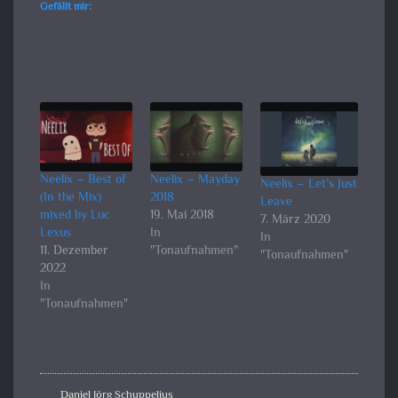
Gefällt mir:
Neelix – Best of
Neelix – Mayday
Neelix – Let’s Just
(In the Mix)
2018
Leave
mixed by Luc
19. Mai 2018
7. März 2020
Lexus
In
In
11. Dezember
"Tonaufnahmen"
"Tonaufnahmen"
2022
In
"Tonaufnahmen"
Daniel Jörg Schuppelius