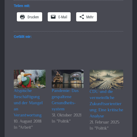
Teilen mit:
Drucken
E-Mail
Mehr
Gefällt mir:
Atypische
Pandemie: Das
CDU und die
Beschäftigung
gespaltene
vermeintliche
und der Mangel
Gesundheits­
Zukunftsorientier
an
system
ung: Eine kritische
Verantwortung
31. Oktober 2021
Analyse
10. August 2018
In "Politik"
21. Februar 2025
In "Arbeit"
In "Politik"