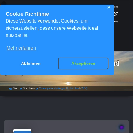
✕
Cookie Richtlinie
Diese Website verwendet Cookies, um
sicherzustellen, dass unsere Webseite ideal
nutzbar ist.
Menü
Mehr erfahren
Vermögens­verteilung in Deutschland
Ablehnen
Akzeptieren
(2017)
Start
Statistiken
Vermögens­verteilung in Deutschland (2017)
home_work
double_arrow
double_arrow