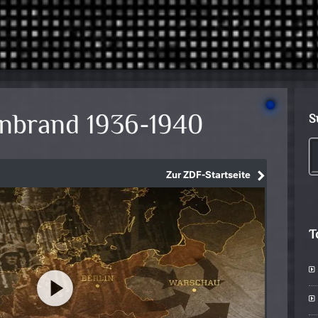
nbrand 1936-1940
S
T