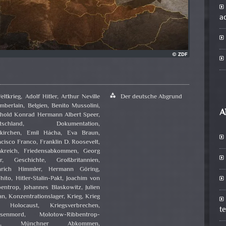
a
eltkrieg
,
Adolf Hitler
,
Arthur Neville
category
Der deutsche Abgrund
mberlain
,
Belgien
,
Benito Mussolini
,
A
thold Konrad Hermann Albert Speer
,
tschland
,
Dokumentation
,
kirchen
,
Emil Hácha
,
Eva Braun
,
ncisco Franco
,
Franklin D. Roosevelt
,
nkreich
,
Friedensabkommen
,
Georg
r
,
Geschichte
,
Großbritannien
,
nrich Himmler
,
Hermann Göring
,
hito
,
Hitler-Stalin-Pakt
,
Joachim von
bentrop
,
Johannes Blaskowitz
,
Julien
an
,
Konzentrationslager
,
Krieg
,
Krieg
 Holocaust
,
Kriegsverbrechen
,
t
senmord
,
Molotow-Ribbentrop-
t
,
Münchner Abkommen
,