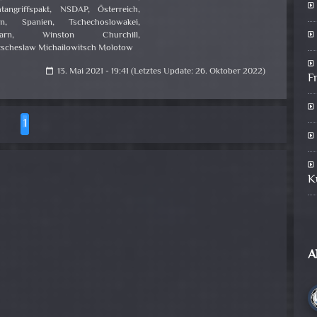
tangriffspakt
,
NSDAP
,
Österreich
,
en
,
Spanien
,
Tschechoslowakei
,
arn
,
Winston Churchill
,
tscheslaw Michailowitsch Molotow
13. Mai 2021 - 19:41 (Letztes Update: 26. Oktober 2022)
calendar_today
F
1
K
A