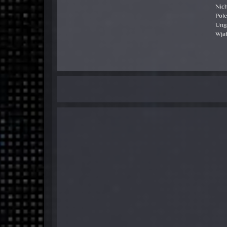
Nich
Pol
Ung
Wja