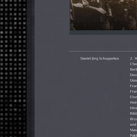
Daniel Jörg Schuppelius
2. W
Cha
Ber
Deu
Dün
Fra
Fra
Else
Hei
Hiro
Rib
Bry
und
Mas
Pak