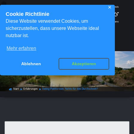
✕
Cookie Richtlinie
Diese Website verwendet Cookies, um
sicherzustellen, dass unsere Webseite ideal
nutzbar ist.
Menü
Mehr erfahren
Dating-Plattformen: Nichts für den
Ablehnen
Akzeptieren
Durchschnitt?
Start
Erfahrungen
Dating-Plattformen: Nichts für den Durchschnitt?
home_work
double_arrow
double_arrow