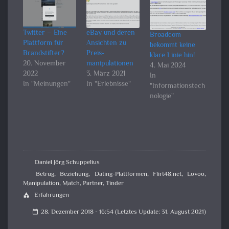
Twitter – Eine
eBay und deren
Broadcom
Plattform für
Ansichten zu
bekommt keine
Brandstifter?
Preis­
klare Linie hin!
20. November
manipulationen
4. Mai 2024
2022
3. März 2021
In
In "Meinungen"
In "Erlebnisse"
"Informationstech
nologie"
Daniel Jörg Schuppelius
Betrug
,
Beziehung
,
Dating-Plattformen
,
Flirt48.net
,
Lovoo
,
Manipulation
,
Match
,
Partner
,
Tinder
Erfahrungen
category
28. Dezember 2018 - 16:54 (Letztes Update: 31. August 2021)
calendar_today