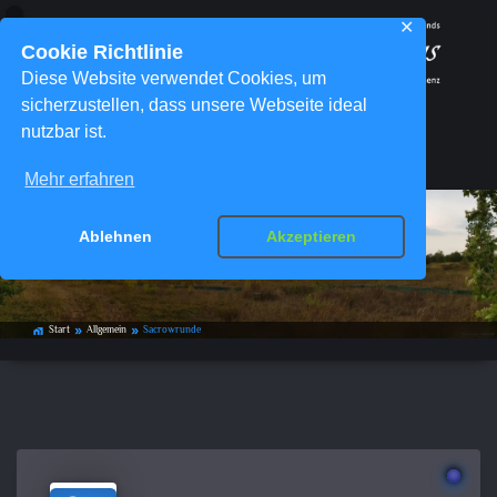
✕
Cookie Richtlinie
Diese Website verwendet Cookies, um
sicherzustellen, dass unsere Webseite ideal
nutzbar ist.
Menü
Mehr erfahren
Ablehnen
Akzeptieren
Sacrowrunde
Start
Allgemein
Sacrowrunde
home_work
double_arrow
double_arrow