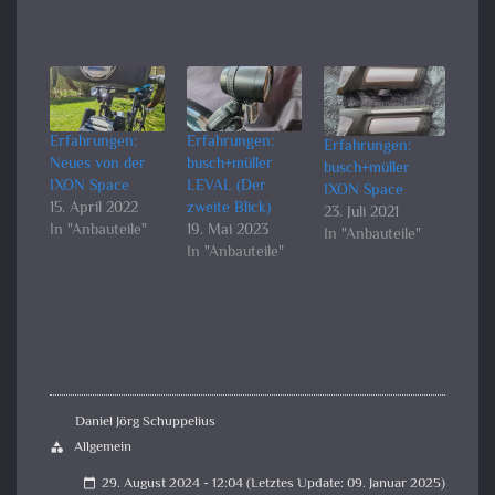
Erfahrungen:
Erfahrungen:
Erfahrungen:
Neues von der
busch+müller
busch+müller
IXON Space
LEVAL (Der
IXON Space
15. April 2022
zweite Blick)
23. Juli 2021
In "Anbauteile"
19. Mai 2023
In "Anbauteile"
In "Anbauteile"
Daniel Jörg Schuppelius
Allgemein
category
29. August 2024 - 12:04 (Letztes Update: 09. Januar 2025)
calendar_today