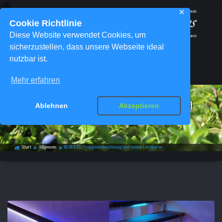
✕
Cookie Richtlinie
Diese Website verwendet Cookies, um
sicherzustellen, dass unsere Webseite ideal
nutzbar ist.
Menü
Mehr erfahren
RGB-LED Treppenbeleuchtung und
Ablehnen
Akzeptieren
meine Lernkurve
Start
Allgemein
RGB-LED Treppenbeleuchtung und meine Lernkurve
home_work
double_arrow
double_arrow