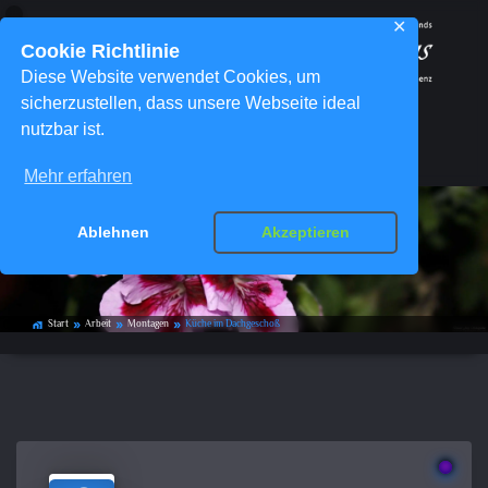
✕
Cookie Richtlinie
Diese Website verwendet Cookies, um
sicherzustellen, dass unsere Webseite ideal
nutzbar ist.
Menü
Mehr erfahren
Ablehnen
Akzeptieren
Küche im Dachgeschoß
Start
Arbeit
Montagen
Küche im Dachgeschoß
home_work
double_arrow
double_arrow
double_arrow