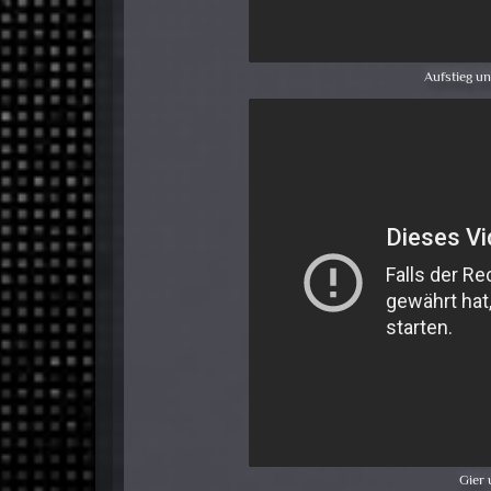
Aufstieg un
Gier 