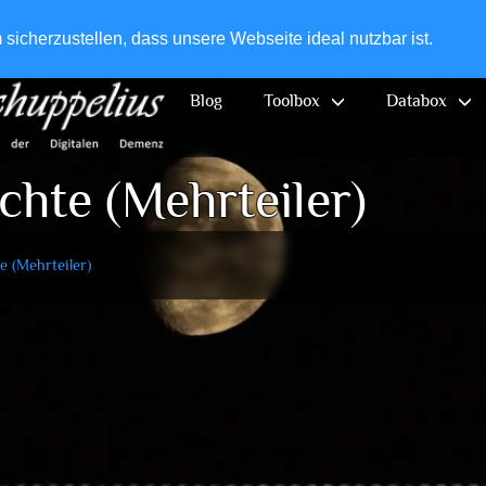
+49-
icherzustellen, dass unsere Webseite ideal nutzbar ist.
Blog
Toolbox
Databox
chte (Mehrteiler)
e (Mehrteiler)