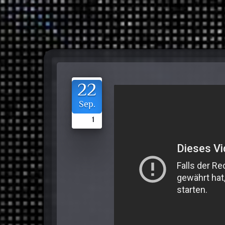
22
Sep.
1