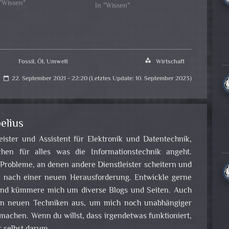
 "Wissen"
In "Wissen"
Fossil
,
Öl
,
Umwelt
category
Wirtschaft
22. September 2021 - 22:20 (Letztes Update: 10. September 2023)
calendar_today
elius
leister und Assistent für Elektronik und Datentechnik,
en für alles was die Informationstechnik angeht.
obleme, an denen andere Dienstleister scheitern und
e nach einer neuen Herausforderung. Entwickle gerne
nd kümmere mich um diverse Blogs und Seiten. Auch
 an neuen Techniken aus, um mich noch unabhängiger
achen. Wenn du willst, dass irgendetwas funktioniert,