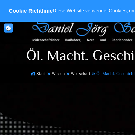
Cookie Richtlinie
Diese Website verwendet Cookies, um s
cookie
Öl. Macht. Geschi
Start
Wissen
Wirtschaft
Öl. Macht. Geschicht
home_work
double_arrow
double_arrow
double_arrow