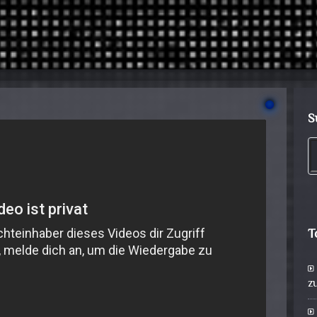
S
T
z