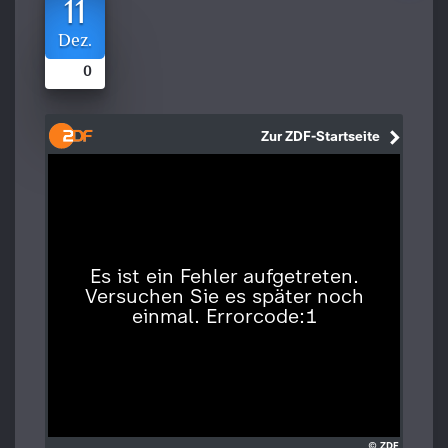
11
Dez.
0