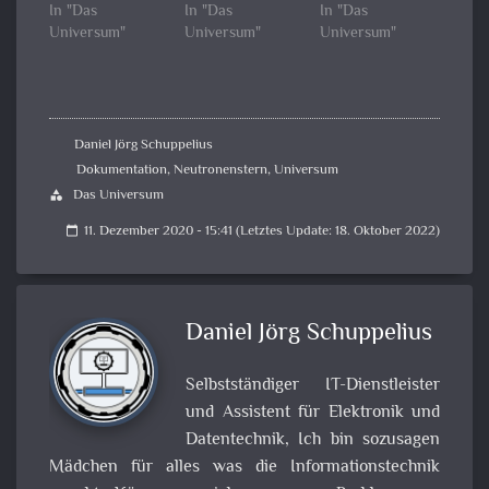
In "Das
In "Das
In "Das
Universum"
Universum"
Universum"
Daniel Jörg Schuppelius
Dokumentation
,
Neutronenstern
,
Universum
Das Universum
category
11. Dezember 2020 - 15:41 (Letztes Update: 18. Oktober 2022)
calendar_today
Daniel Jörg Schuppelius
Selbstständiger IT-Dienstleister
und Assistent für Elektronik und
Datentechnik, Ich bin sozusagen
Mädchen für alles was die Informationstechnik