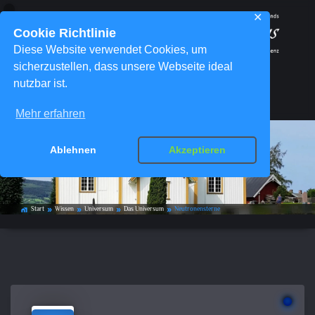
✕
Cookie Richtlinie
Diese Website verwendet Cookies, um
sicherzustellen, dass unsere Webseite ideal
nutzbar ist.
Menü
Mehr erfahren
Ablehnen
Akzeptieren
Neutronensterne
Start
Wissen
Universum
Das Universum
Neutronensterne
home_work
double_arrow
double_arrow
double_arrow
double_arrow