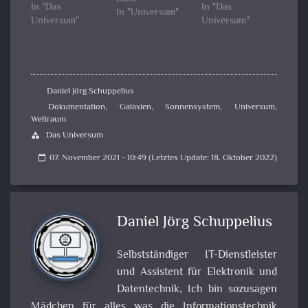
In "Das
In "Das
In "Universum"
Universum"
Universum"
Daniel Jörg Schuppelius
Dokumentation
,
Galaxien
,
Sonnensystem
,
Universum
,
Weltraum
Das Universum
category
07. November 2021 - 10:49 (Letztes Update: 18. Oktober 2022)
calendar_today
Daniel Jörg Schuppelius
Selbstständiger IT-Dienstleister
und Assistent für Elektronik und
Datentechnik, Ich bin sozusagen
Mädchen für alles was die Informationstechnik