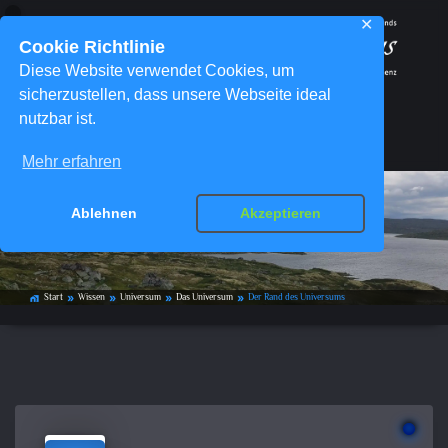
✕
Cookie Richtlinie
Diese Website verwendet Cookies, um
sicherzustellen, dass unsere Webseite ideal
nutzbar ist.
Menü
Mehr erfahren
Ablehnen
Akzeptieren
Der Rand des Universums
Start
Wissen
Universum
Das Universum
Der Rand des Universums
home_work
double_arrow
double_arrow
double_arrow
double_arrow