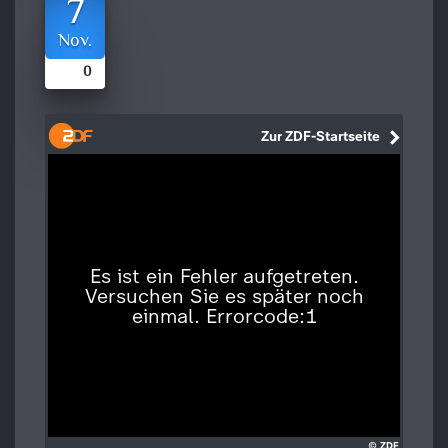
7
Nov.
0