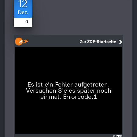
12
Dez.
0