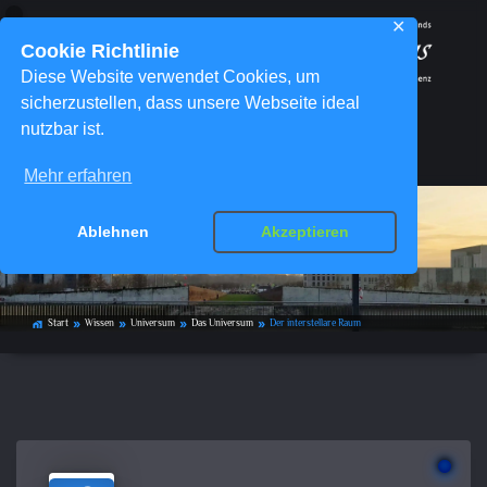
✕
Cookie Richtlinie
Diese Website verwendet Cookies, um
sicherzustellen, dass unsere Webseite ideal
nutzbar ist.
Menü
Mehr erfahren
Ablehnen
Akzeptieren
Der interstellare Raum
Start
Wissen
Universum
Das Universum
Der interstellare Raum
home_work
double_arrow
double_arrow
double_arrow
double_arrow