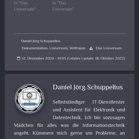
In "Das
In "Das
Universum"
Universum"
Daniel Jörg Schuppelius
Dokumentation
,
Universum
,
Weltraum
Das Universum
category
12. Dezember 2020 - 10:03 (Letztes Update: 18. Oktober 2022)
calendar_today
Daniel Jörg Schuppelius
Selbstständiger IT-Dienstleister
und Assistent für Elektronik und
Datentechnik, Ich bin sozusagen
Mädchen für alles was die Informationstechnik
angeht. Kümmere mich gerne um Probleme, an