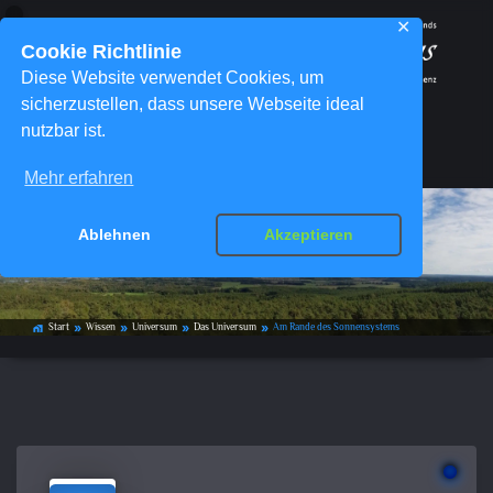
✕
Cookie Richtlinie
Diese Website verwendet Cookies, um
sicherzustellen, dass unsere Webseite ideal
nutzbar ist.
Menü
Mehr erfahren
Ablehnen
Akzeptieren
Am Rande des Sonnensystems
Start
Wissen
Universum
Das Universum
Am Rande des Sonnensystems
home_work
double_arrow
double_arrow
double_arrow
double_arrow