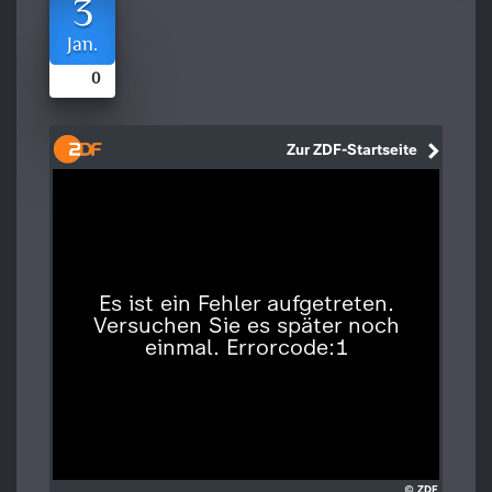
3
Jan.
0