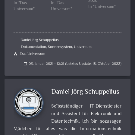
2020
In "Das
In "Das
In "Universum"
Universum"
Universum"
Daniel Jörg Schuppelius
Dokumentation
,
Sonnensystem
,
Universum
Das Universum
category
03. Januar 2021 - 12:21 (Letztes Update: 18. Oktober 2022)
calendar_today
Daniel Jörg Schuppelius
Selbstständiger IT-Dienstleister
und Assistent für Elektronik und
Datentechnik, Ich bin sozusagen
Mädchen für alles was die Informationstechnik