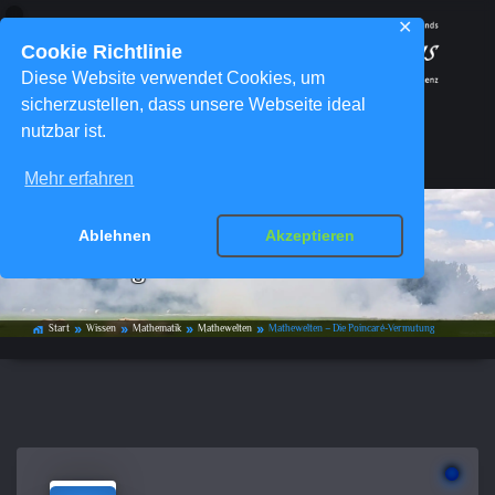
✕
Cookie Richtlinie
Diese Website verwendet Cookies, um
sicherzustellen, dass unsere Webseite ideal
nutzbar ist.
Menü
Mehr erfahren
Mathewelten – Die Poincaré-
Ablehnen
Akzeptieren
Vermutung
Start
Wissen
Mathematik
Mathewelten
Mathewelten – Die Poincaré-Vermutung
home_work
double_arrow
double_arrow
double_arrow
double_arrow