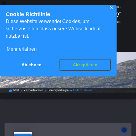
✕
Cookie Richtlinie
Diese Website verwendet Cookies, um
sicherzustellen, dass unsere Webseite ideal
nutzbar ist.
Menü
Mehr erfahren
Ablehnen
Akzeptieren
Code of Survival
Start
Videoaufnahmen
Filmempfehlungen
Code of Survival
home_work
double_arrow
double_arrow
double_arrow