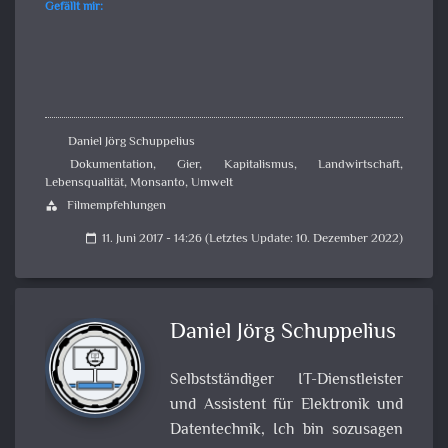
Gefällt mir:
Daniel Jörg Schuppelius
Dokumentation
,
Gier
,
Kapitalismus
,
Landwirtschaft
,
Lebensqualität
,
Monsanto
,
Umwelt
Filmempfehlungen
category
11. Juni 2017 - 14:26 (Letztes Update: 10. Dezember 2022)
calendar_today
Daniel Jörg Schuppelius
Selbstständiger IT-Dienstleister
und Assistent für Elektronik und
Datentechnik, Ich bin sozusagen