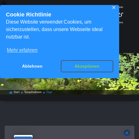
✕
Cookie Richtlinie
Diese Website verwendet Cookies, um
sicherzustellen, dass unsere Webseite ideal
nutzbar ist.
Menü
Mehr erfahren
Ablehnen
Akzeptieren
Ziege
Start
Tonaufnahmen
Ziege
home_work
double_arrow
double_arrow