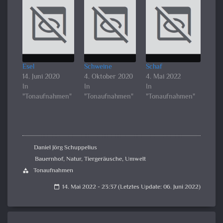
Esel
Schweine
Schaf
14. Juni 2020
4. Oktober 2020
4. Mai 2022
In
In
In
"Tonaufnahmen"
"Tonaufnahmen"
"Tonaufnahmen"
Daniel Jörg Schuppelius
Bauernhof
,
Natur
,
Tiergeräusche
,
Umwelt
Tonaufnahmen
category
14. Mai 2022 - 23:37 (Letztes Update: 06. Juni 2022)
calendar_today