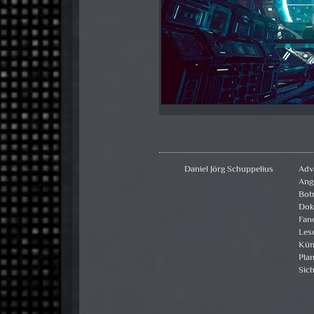
Daniel Jörg Schuppelius
Adv
Angr
Bot
Dok
Fan
Les
Kün
Plan
Sich