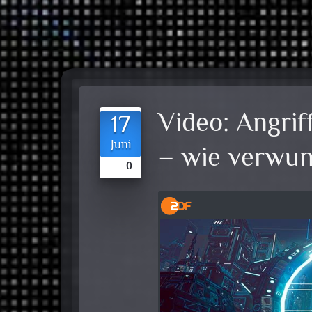
Video:
Angrif
17
Juni
– wie verwun
0