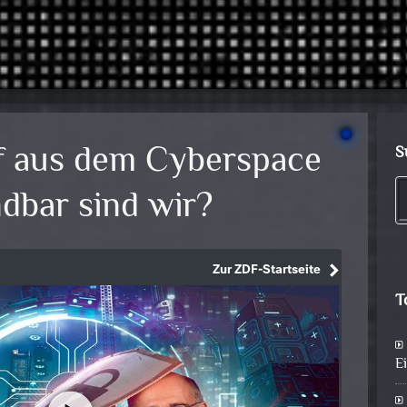
f aus dem Cyberspace
S
dbar sind wir?
T
E