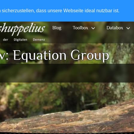
+49-
icherzustellen, dass unsere Webseite ideal nutzbar ist.
Blog
Toolbox
Databox
v:
Equation Group