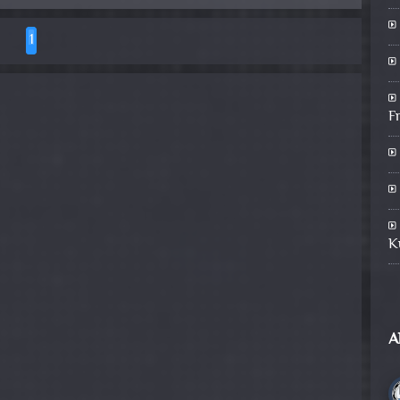
1
F
K
A