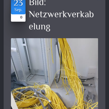
Bild:
23
Sep.
Netzwerkverkab
0
elung