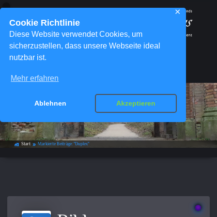
✕
Cookie Richtlinie
Diese Website verwendet Cookies, um
sicherzustellen, dass unsere Webseite ideal
nutzbar ist.
Menü
Mehr erfahren
Ablehnen
Akzeptieren
Schlagwort-Archiv:
Duplex
Start
Markierte Beiträge: "Duplex"
home_work
double_arrow