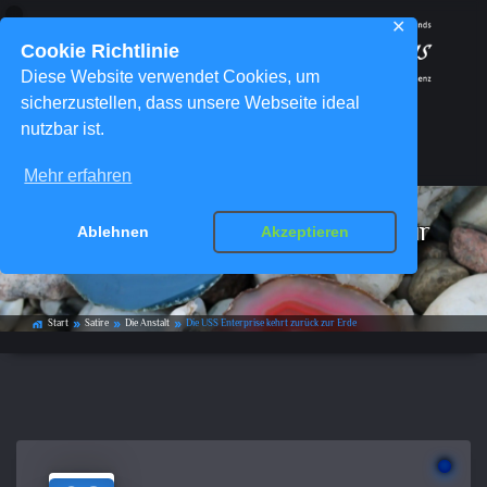
✕
Cookie Richtlinie
Diese Website verwendet Cookies, um
sicherzustellen, dass unsere Webseite ideal
nutzbar ist.
Menü
Mehr erfahren
Die USS Enterprise kehrt zurück zur
Ablehnen
Akzeptieren
Erde
Start
Satire
Die Anstalt
Die USS Enterprise kehrt zurück zur Erde
home_work
double_arrow
double_arrow
double_arrow