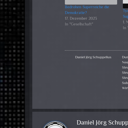
Bedrohen Superreiche die
Ty
Demokratie?
Su
17. Dezember 2023
1.
In "Gesellschaft"
In
Daniel Jörg Schuppelius
Dum
Neo
Ste
Ste
Ste
Sub
Wir
Daniel Jörg Schupp