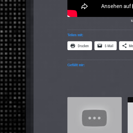
K
Teilen mit:
Drucken
E-Mail
Me
Gefällt mir: