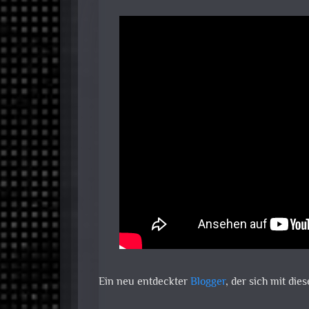
Ein neu entdeckter
Blogger
, der sich mit die