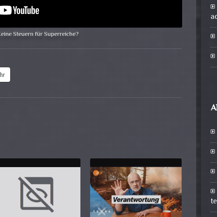
a
eine Steuern für Superreiche?
hr
A
t