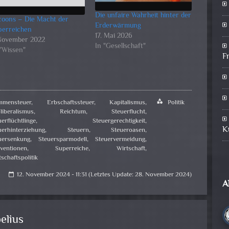
Die unfaire Wahrheit hinter der
coons – Die Macht der
Erderwärmung
perreichen
17. Mai 2026
 November 2022
In "Gesellschaft"
 "Wissen"
F
mensteuer
,
Erbschaftssteuer
,
Kapitalismus
,
category
Politik
liberalismus
,
Reichtum
,
Steuerflucht
,
uerflüchtlinge
,
Steuergerechtigkeit
,
K
uerhinterziehung
,
Steuern
,
Steueroasen
,
uersenkung
,
Steuersparmodell
,
Steuervermeidung
,
ventionen
,
Superreiche
,
Wirtschaft
,
tschaftspolitik
12. November 2024 - 11:31 (Letztes Update: 28. November 2024)
calendar_today
A
elius