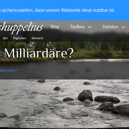
+49-
icherzustellen, dass unsere Webseite ideal nutzbar ist.
Blog
Toolbox
Databox
 Milliardäre?
lliardäre?