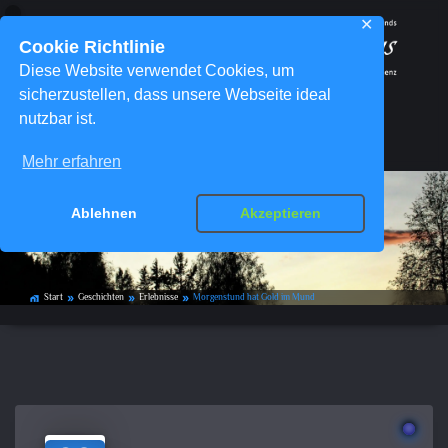
✕
Cookie Richtlinie
Diese Website verwendet Cookies, um
sicherzustellen, dass unsere Webseite ideal
nutzbar ist.
Menü
Mehr erfahren
Ablehnen
Akzeptieren
Morgenstund hat Gold im Mund
Start
Geschichten
Erlebnisse
Morgenstund hat Gold im Mund
home_work
double_arrow
double_arrow
double_arrow