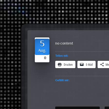
5
no content
Aug.
Teilen mit:
0
Drucken
E-Mail
Me
Gefällt mir: