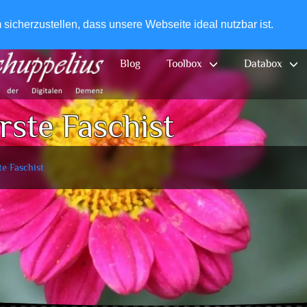
+49-
icherzustellen, dass unsere Webseite ideal nutzbar ist.
Blog
Toolbox
Databox
rste Faschist
te Faschist