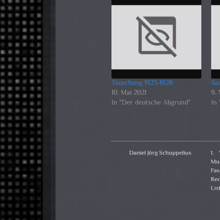
Täuschung 1923-1928
Sa
10. Mai 2021
9.
In "Der deutsche Abgrund"
In
Daniel Jörg Schuppelius
1. 
Mus
Fas
Rec
Unt