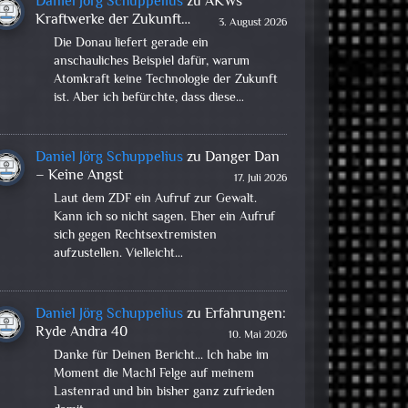
Daniel Jörg Schuppelius
zu
AKWs
Kraftwerke der Zukunft…
3. August 2026
Die Donau liefert gerade ein
anschauliches Beispiel dafür, warum
Atomkraft keine Technologie der Zukunft
ist. Aber ich befürchte, dass diese…
Daniel Jörg Schuppelius
zu
Danger Dan
– Keine Angst
17. Juli 2026
Laut dem ZDF ein Aufruf zur Gewalt.
Kann ich so nicht sagen. Eher ein Aufruf
sich gegen Rechtsextremisten
aufzustellen. Vielleicht…
Daniel Jörg Schuppelius
zu
Erfahrungen:
Ryde Andra 40
10. Mai 2026
Danke für Deinen Bericht... Ich habe im
Moment die Mach1 Felge auf meinem
Lastenrad und bin bisher ganz zufrieden