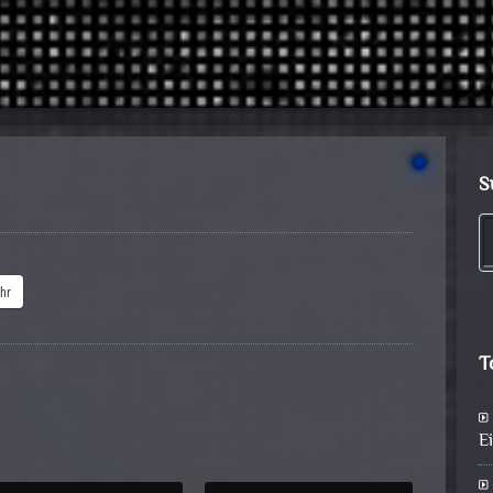
S
hr
T
E