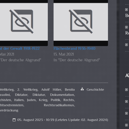
B
R
at der Gewalt 1918-1922
Flächenbrand 1936-1940
 Mai 2021
13. Mai 2021
 "Der deutsche Abgrund"
In "Der deutsche Abgrund"
A
Weltkrieg
,
2. Weltkrieg
,
Adolf Hitler
,
Benito
category
Geschichte
solini
,
Diktator
,
Diktatur
,
Dokumentation
,
chisten
,
Italien
,
Juden
,
Krieg
,
Politik
,
Rechts
,
htsextremisten
,
Rechtsradikalismus
,
erdrückung
05. August 2023 - 10:39 (Letztes Update: 02. August 2024)
calendar_today