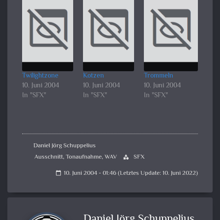
Twilightzone
Kotzen
Trommeln
10. Juni 2004
10. Juni 2004
10. Juni 2004
In "SFX"
In "SFX"
In "SFX"
Daniel Jörg Schuppelius
Ausschnitt
,
Tonaufnahme
,
WAV
SFX
category
10. Juni 2004 - 01:46 (Letztes Update: 10. Juni 2022)
calendar_today
Daniel Jörg Schuppelius