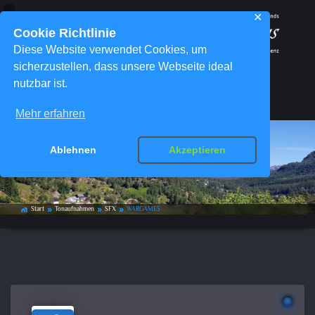
✕
Cookie Richtlinie
Diese Website verwendet Cookies, um
sicherzustellen, dass unsere Webseite ideal
nutzbar ist.
Menü
Mehr erfahren
Ablehnen
Akzeptieren
WARGAMES
Start
Tonaufnahmen
SFX
WARGAMES
home_work
double_arrow
double_arrow
double_arrow