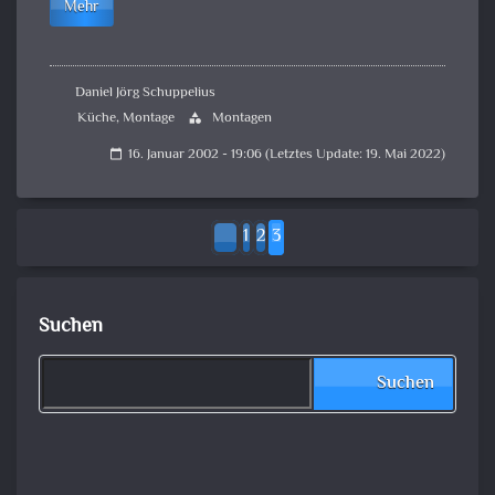
Mehr
Daniel Jörg Schuppelius
Küche
,
Montage
Montagen
category
16. Januar 2002 - 19:06 (Letztes Update: 19. Mai 2022)
calendar_today
1
2
3
Suchen
Suchen