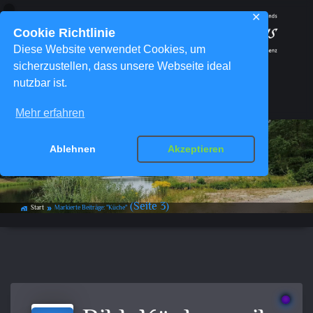
✕
Cookie Richtlinie
Diese Website verwendet Cookies, um
sicherzustellen, dass unsere Webseite ideal
nutzbar ist.
Menü
Mehr erfahren
Ablehnen
Akzeptieren
Schlagwort-Archiv:
Küche
(Seite 3)
Start
Markierte Beiträge: "Küche"
home_work
double_arrow