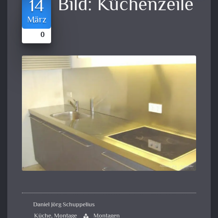
Bild:
Küchenzeile
14
März
0
Daniel Jörg Schuppelius
Küche
,
Montage
Montagen
category