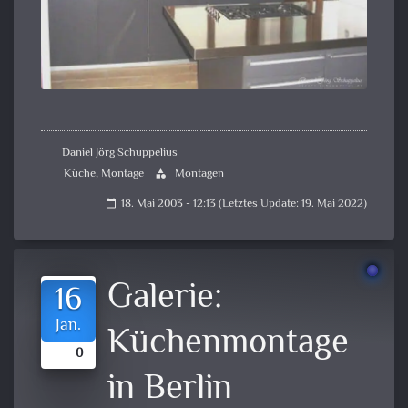
Daniel Jörg Schuppelius
Küche
,
Montage
Montagen
category
18. Mai 2003 - 12:13 (Letztes Update: 19. Mai 2022)
calendar_today
Galerie:
16
Jan.
Küchenmontage
0
in Berlin