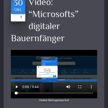
Video:
30
Okt.
“Microsofts”
1
digitaler
Bauernfänger
Online Betrugsmasche!