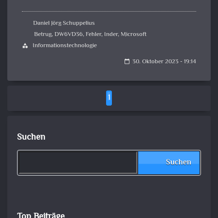
Daniel Jörg Schuppelius
Betrug
,
DW6VD36
,
Fehler
,
Inder
,
Microsoft
Informationstechnologie
category
30. Oktober 2023 - 19:14
calendar_today
1
Suchen
Suchen
Top Beiträge