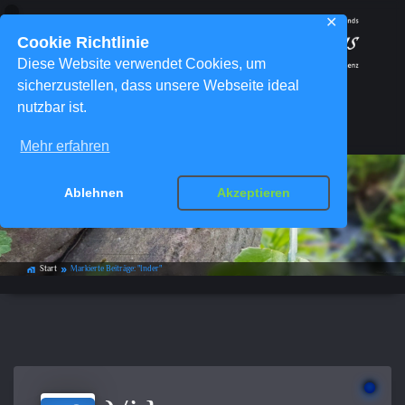
✕
Cookie Richtlinie
Diese Website verwendet Cookies, um
sicherzustellen, dass unsere Webseite ideal
nutzbar ist.
Menü
Mehr erfahren
Ablehnen
Akzeptieren
Schlagwort-Archiv:
Inder
Start
Markierte Beiträge: "Inder"
home_work
double_arrow