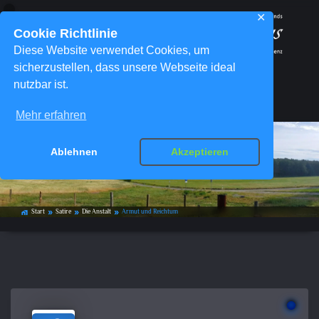
✕
Cookie Richtlinie
Diese Website verwendet Cookies, um
sicherzustellen, dass unsere Webseite ideal
nutzbar ist.
Menü
Mehr erfahren
Ablehnen
Akzeptieren
Armut und Reichtum
Start
Satire
Die Anstalt
Armut und Reichtum
home_work
double_arrow
double_arrow
double_arrow