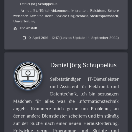
Daniel Jörg Schuppelius
Armut
,
EU-Türkei-Abkommen
,
Migranten
,
Reichtum
,
Schere
zwischen Arm und Reich
,
Soziale Ungleichheit
,
Steuersparmodell
,
Umverteilung
Die Anstalt
category
10. April 2016 - 12:17 (Letztes Update: 14. September 2022)
calendar_today
Daniel Jörg Schuppelius
Selbstständiger IT-Dienstleister
und Assistent für Elektronik und
Datentechnik, Ich bin sozusagen
Mädchen für alles was die Informationstechnik
angeht. Kümmere mich gerne um Probleme, an
denen andere Dienstleister scheitern und bin ständig
auf der Suche nach einer neuen Herausforderung.
Entwickle gerne Programme und Skripte und