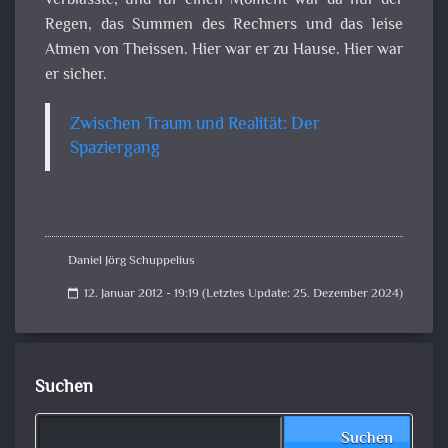
verblasste, und für einen Moment war da nur der
Regen, das Summen des Rechners und das leise
Atmen von Theissen. Hier war er zu Hause. Hier war
er sicher.
Zwischen Traum und Realität: Der
Spaziergang
Daniel Jörg Schuppelius
12. Januar 2012 - 19:19 (Letztes Update: 25. Dezember 2024)
calendar_today
Suchen
Suchen