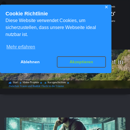
✕
Cookie Richtlinie
Diese Website verwendet Cookies, um
sicherzustellen, dass unsere Webseite ideal
nutzbar ist.
Menü
Mehr erfahren
Zwischen Traum und Realität: Flucht in
Ablehnen
Akzeptieren
die Träume
Start
Meine Projekte
Kurzgeschichten
home_work
double_arrow
double_arrow
double_arrow
double_arrow
Zwischen Traum und Realität: Flucht in die Träume