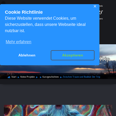
✕
Cookie Richtlinie
Diese Website verwendet Cookies, um
sicherzustellen, dass unsere Webseite ideal
nutzbar ist.
Menü
Mehr erfahren
Ablehnen
Akzeptieren
Zwischen Traum und Realität: Der Trip
Start
Meine Projekte
Kurzgeschichten
Zwischen Traum und Realität: Der Trip
home_work
double_arrow
double_arrow
double_arrow
double_arrow