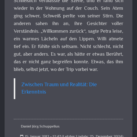
Schließlich verblasste die Szene, und er fand sich
wieder in der Wohnung auf der Couch. Sein Atem
ging schwer, Schweiß perlte von seiner Stirn. Die
anderen sahen ihn an, ihre Gesichter voller
Verständnis. „Willkommen zurück“, sagte Petra leise,
ein warmes Lächeln auf den Lippen. Willi atmete
tief ein. Er fühlte sich seltsam. Nicht schlecht, nicht
gut, aber anders. Es war, als hätte er etwas Berührt,
das er nicht ganz begreifen konnte. Etwas, das ihm
blieb, selbst jetzt, wo der Trip vorbei war.
Zwischen Traum und Realität: Die
Erkenntnis
Daniel Jörg Schuppelius
15. Januar 2012 - 12:47 (Letztes Update: 25. Dezember 2024)
calendar_today