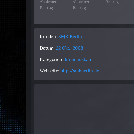
Ähnlicher
Ähnlicher
Beitrag
Beitrag
Beitrag
Kunden:
SMK Berlin
Datum:
22 Okt., 2008
Kategorien:
Innenausbau
Webseite:
http://smkberlin.de